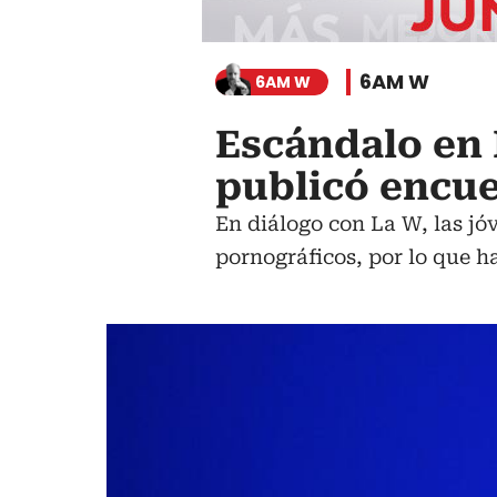
6AM W
6AM W
Escándalo en
publicó encue
En diálogo con La W, las jó
pornográficos, por lo que h