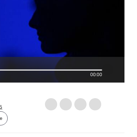
00:00
5
le