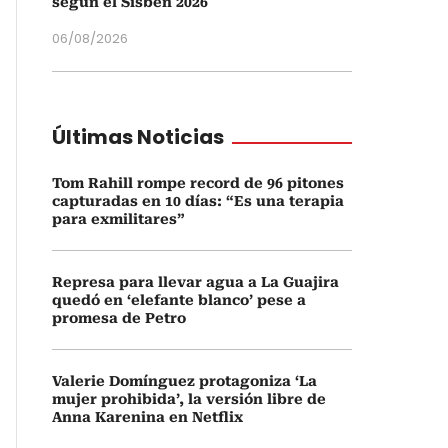
según el Sisbén 2026
06/08/2026
Últimas Noticias
Tom Rahill rompe record de 96 pitones
capturadas en 10 días: “Es una terapia
para exmilitares”
Represa para llevar agua a La Guajira
quedó en ‘elefante blanco’ pese a
promesa de Petro
Valerie Domínguez protagoniza ‘La
mujer prohibida’, la versión libre de
Anna Karenina en Netflix