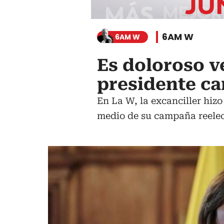
6AM W
6AM W
Es doloroso v
presidente ca
En La W, la excanciller hiz
medio de su campaña reelec