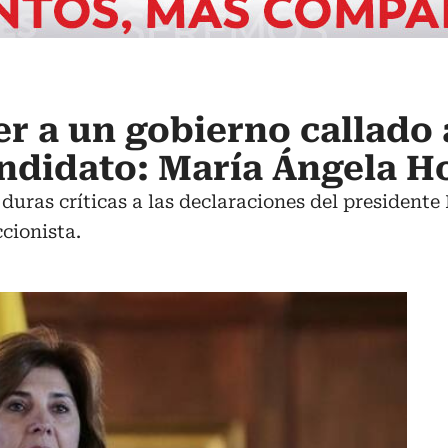
er a un gobierno callado
ndidato: María Ángela H
o duras críticas a las declaraciones del preside
cionista.