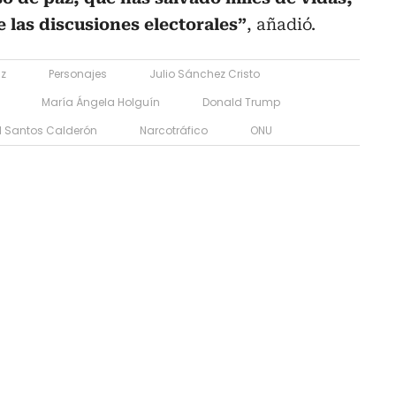
 las discusiones electorales”
, añadió.
az
Personajes
Julio Sánchez Cristo
María Ángela Holguín
Donald Trump
 Santos Calderón
Narcotráfico
ONU