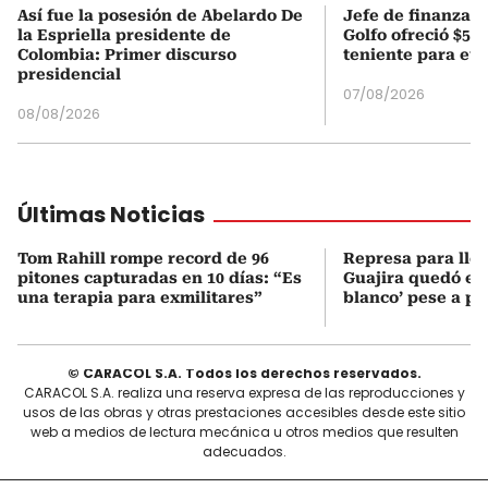
Así fue la posesión de Abelardo De
Jefe de finanzas 
la Espriella presidente de
Golfo ofreció $50
Colombia: Primer discurso
teniente para evi
presidencial
07/08/2026
08/08/2026
Últimas Noticias
Tom Rahill rompe record de 96
Represa para lle
pitones capturadas en 10 días: “Es
Guajira quedó en 
una terapia para exmilitares”
blanco’ pese a p
© CARACOL S.A. Todos los derechos reservados.
CARACOL S.A. realiza una reserva expresa de las reproducciones y
usos de las obras y otras prestaciones accesibles desde este sitio
web a medios de lectura mecánica u otros medios que resulten
adecuados.