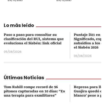
Lo más leído
Paso a paso para consultar su
Puntaje D21 en el
clasificación del RUI, sistema que
Significado, expl
evoluciona el Sisbén: link oficial
subsidios a los q
el Sisbén 2026
05/08/2026
06/08/2026
Últimas Noticias
Tom Rahill rompe record de 96
Represa para lle
pitones capturadas en 10 días: “Es
Guajira quedó en 
una terapia para exmilitares”
blanco’ pese a p