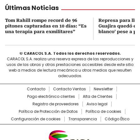
Últimas Noticias
Tom Rahill rompe record de 96
Represa para lle
pitones capturadas en 10 días: “Es
Guajira quedó en 
una terapia para exmilitares”
blanco’ pese a p
© CARACOL S.A. Todos los derechos reservados.
CARACOL S.A. realiza una reserva expresa de las reproducciones y
usos de las obras y otras prestaciones accesibles desde este sitio
web a medios de lectura mecánica u otros medios que resulten
adecuados.
Contacto
Contacto Ventas
Newsletter
Pago electrónico clientes
Alta de Clientes
Registro de proveedores
Aviso legal
Política de Protección de Datos
Política de cookies
Configuración de cookies
Transparencia
Código Ético