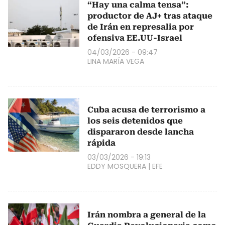
“Hay una calma tensa”:
productor de AJ+ tras ataque
de Irán en represalia por
ofensiva EE.UU-Israel
04/03/2026 - 09:47
LINA MARÍA VEGA
Cuba acusa de terrorismo a
los seis detenidos que
dispararon desde lancha
rápida
03/03/2026 - 19:13
EDDY MOSQUERA
|
EFE
Irán nombra a general de la