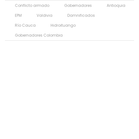
Conflicto armado
Gobernadores
Antioquia
EPM
Valdivia
Damnificados
Río Cauca
Hidroituango
Gobernadores Colombia