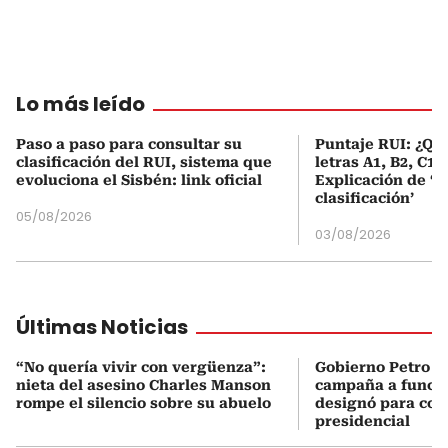
Lo más leído
Paso a paso para consultar su
Puntaje RUI: ¿Qué
clasificación del RUI, sistema que
letras A1, B2, C1 
evoluciona el Sisbén: link oficial
Explicación de ‘
clasificación’
05/08/2026
03/08/2026
Últimas Noticias
“No quería vivir con vergüenza”:
Gobierno Petro a
nieta del asesino Charles Manson
campaña a funcio
rompe el silencio sobre su abuelo
designó para coo
presidencial