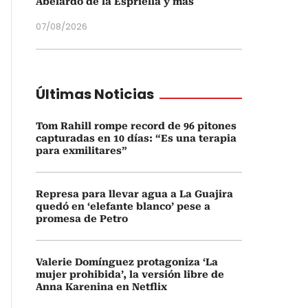
Abelardo de la Espriella y más
07/08/2026
Últimas Noticias
Tom Rahill rompe record de 96 pitones
capturadas en 10 días: “Es una terapia
para exmilitares”
Represa para llevar agua a La Guajira
quedó en ‘elefante blanco’ pese a
promesa de Petro
Valerie Domínguez protagoniza ‘La
mujer prohibida’, la versión libre de
Anna Karenina en Netflix