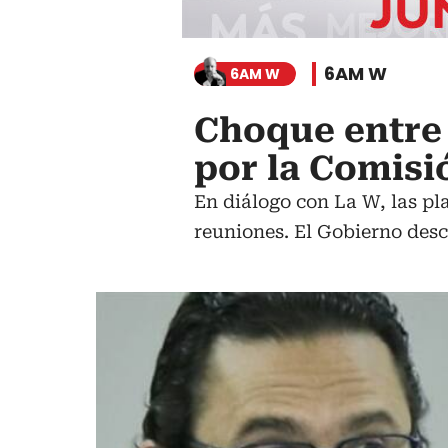
6AM W
6AM W
Choque entre 
por la Comisi
En diálogo con La W, las pl
reuniones. El Gobierno des