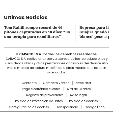
Últimas Noticias
Tom Rahill rompe record de 96
Represa para lle
pitones capturadas en 10 días: “Es
Guajira quedó en 
una terapia para exmilitares”
blanco’ pese a p
© CARACOL S.A. Todos los derechos reservados.
CARACOL S.A. realiza una reserva expresa de las reproducciones y
usos de las obras y otras prestaciones accesibles desde este sitio
web a medios de lectura mecánica u otros medios que resulten
adecuados.
Contacto
Contacto Ventas
Newsletter
Pago electrónico clientes
Alta de Clientes
Registro de proveedores
Aviso legal
Política de Protección de Datos
Política de cookies
Configuración de cookies
Transparencia
Código Ético