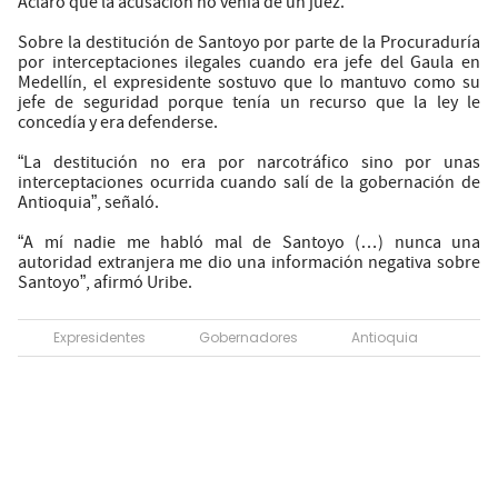
Aclaró que la acusación no venía de un juez.
Sobre la destitución de Santoyo por parte de la Procuraduría
por interceptaciones ilegales cuando era jefe del Gaula en
Medellín, el expresidente sostuvo que lo mantuvo como su
jefe de seguridad porque tenía un recurso que la ley le
concedía y era defenderse.
“La destitución no era por narcotráfico sino por unas
interceptaciones ocurrida cuando salí de la gobernación de
Antioquia”, señaló.
“A mí nadie me habló mal de Santoyo (…) nunca una
autoridad extranjera me dio una información negativa sobre
Santoyo”, afirmó Uribe.
Expresidentes
Gobernadores
Antioquia