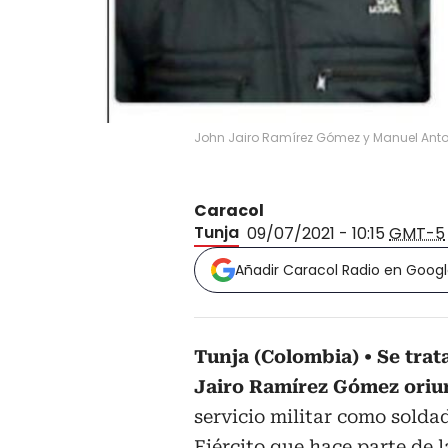
John Jairo Ramírez Gómez y Manuel Ant
Caracol
Tunja
09/07/2021 - 10:15
GMT-5
Añadir Caracol Radio en Goog
Tunja (Colombia)
Se tra
Jairo Ramírez Gómez ori
servicio militar como solda
Ejército que hace parte de 