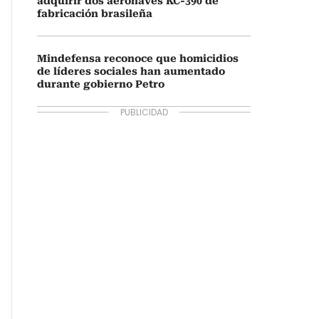
adquirir dos aeronaves KC-390 de
fabricación brasileña
Mindefensa reconoce que homicidios
de líderes sociales han aumentado
durante gobierno Petro