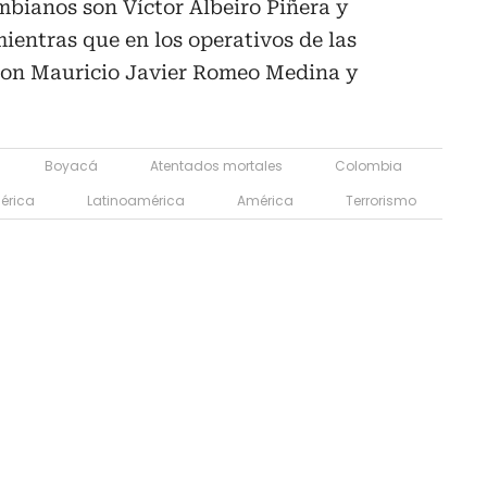
mbianos son Víctor Albeiro Piñera y
ientras que en los operativos de las
ron Mauricio Javier Romeo Medina y
Boyacá
Atentados mortales
Colombia
érica
Latinoamérica
América
Terrorismo