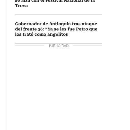
se alza con el Festival Nacional de la
Trova
Gobernador de Antioquia tras ataque
del frente 36: “Ya se les fue Petro que
los trató como angelitos