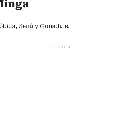
Minga
óbida, Senú y Gunadule.