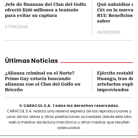
Jefe de finanzas del Clan del Golfo
Qué subsidios rec
ofreció $500 millones a teniente
C01 en la nueva c
para evitar su captura
RUI: Beneficios y
saber
07/08/2026
06/08/2026
Últimas Noticias
¿Alianza criminal en el Norte?
Ejército restable
Primo Gay estaría buscando
Ituango, tras des
alianzas con el Clan del Golfo en
artefactos explos
Briceño
improvisados
© CARACOL S.A. Todos los derechos reservados.
CARACOL S.A. realiza una reserva expresa de las reproducciones y
usos de las obras y otras prestaciones accesibles desde este sitio
web a medios de lectura mecánica u otros medios que resulten
adecuados.