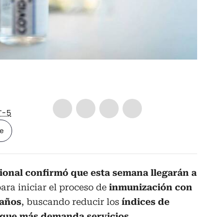
T-5
le
ional confirmó que esta semana llegarán a
ara iniciar el proceso de
inmunización con
 años
, buscando reducir los
índices de
n que más demanda servicios