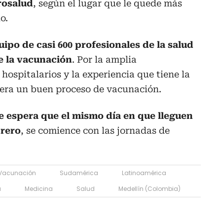
rosalud
, según el lugar que le quede más
o.
ipo de casi 600 profesionales de la salud
e la vacunación
. Por la amplia
 hospitalarios y la experiencia que tiene la
pera un buen proceso de vacunación.
e espera que el mismo día en que lleguen
brero
, se comience con las jornadas de
Vacunación
Sudamérica
Latinoamérica
a
Medicina
Salud
Medellín (Colombia)