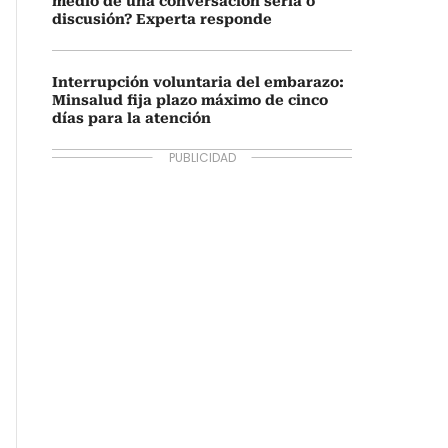
medio de una conversación seria o
discusión? Experta responde
Interrupción voluntaria del embarazo:
Minsalud fija plazo máximo de cinco
días para la atención