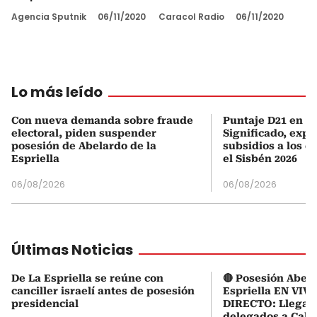
Agencia Sputnik
06/11/2020
Caracol Radio
06/11/2020
Lo más leído
Con nueva demanda sobre fraude
Puntaje D21 en el
electoral, piden suspender
Significado, expl
posesión de Abelardo de la
subsidios a los q
Espriella
el Sisbén 2026
06/08/2026
06/08/2026
Últimas Noticias
De La Espriella se reúne con
🔴 Posesión Abela
canciller israelí antes de posesión
Espriella EN VIVO
presidencial
DIRECTO: Llegaro
delegados a Cali