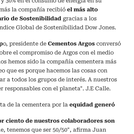
y 30% en el consumo de energía en su
emás la compañía
recibió
el más alto
rio de Sostenibilidad
gracias a los
Índice
Global de Sostenibilidad Dow Jones.
p
o, presidente de
Cementos Argos
conversó
obre el compromiso de Argos con el medio
años hemos sido la compañía cementera más
reo que es porque hacemos las cosas con
ar a todos los grupos de interés. A nuestros
er responsables con el planeta". J.E Calle.
sta de la cementera por la
equidad generó
por ciento de nuestros colaboradores son
e, tenemos que ser 50/50", afirma Juan