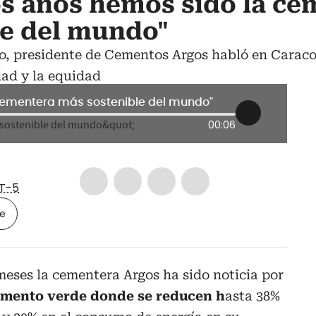
os años hemos sido la c
le del mundo"
o, presidente de Cementos Argos habló en Caraco
dad y la equidad
 cementera más sostenible del mundo"
00:06
T-5
le
meses la cementera Argos ha sido noticia por
mento verde donde se reducen h
asta 38%