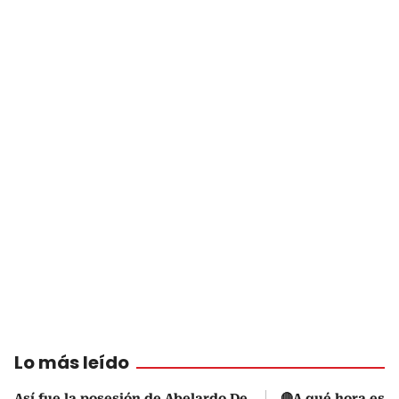
Lo más leído
Así fue la posesión de Abelardo De
🔴A qué hora es l