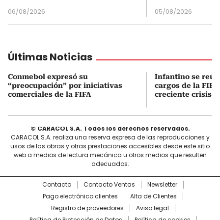
06/08/2026
05/08/2026
Últimas Noticias
Conmebol expresó su
Infantino se reún
“preocupación” por iniciativas
cargos de la FIFA
comerciales de la FIFA
creciente crisis i
© CARACOL S.A. Todos los derechos reservados.
CARACOL S.A. realiza una reserva expresa de las reproducciones y
usos de las obras y otras prestaciones accesibles desde este sitio
web a medios de lectura mecánica u otros medios que resulten
adecuados.
Contacto
Contacto Ventas
Newsletter
Pago electrónico clientes
Alta de Clientes
Registro de proveedores
Aviso legal
Política de Protección de Datos
Política de cookies