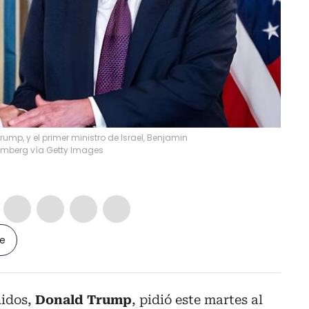
ump, y el primer ministro de Israel, Benjamin
omberg vía Getty Images
le
nidos,
Donald Trump
, pidió este martes al