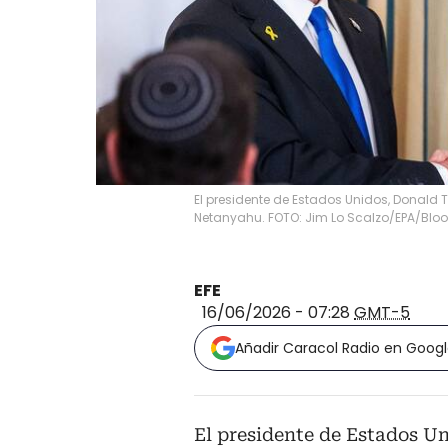
El presidente de Estados Unidos, Donald Tr
Netanyahu. FOTO: Jim Lo Scalzo/EPA/Blo
EFE
16/06/2026 - 07:28
GMT-5
Añadir Caracol Radio en Goog
El presidente de Estados U