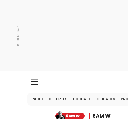
INICIO
DEPORTES
PODCAST
CIUDADES
PR
6AM W
6AM W