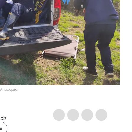
 Antioquia.
-5
le