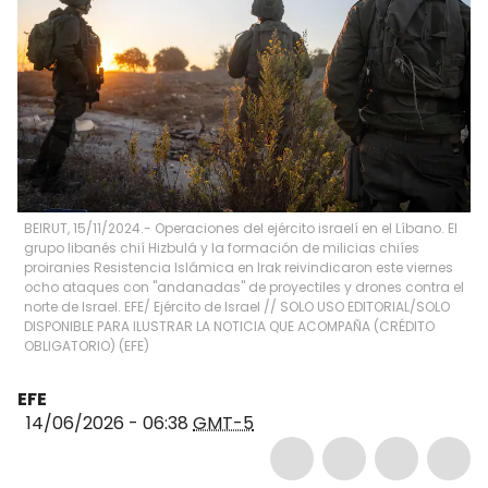
BEIRUT, 15/11/2024.- Operaciones del ejército israelí en el Líbano. El
grupo libanés chií Hizbulá y la formación de milicias chiíes
proiranies Resistencia Islámica en Irak reivindicaron este viernes
ocho ataques con "andanadas" de proyectiles y drones contra el
norte de Israel. EFE/ Ejército de Israel // SOLO USO EDITORIAL/SOLO
DISPONIBLE PARA ILUSTRAR LA NOTICIA QUE ACOMPAÑA (CRÉDITO
OBLIGATORIO)
(
EFE
)
EFE
14/06/2026 - 06:38
GMT-5