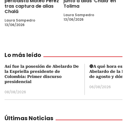
periodista Mateo Pérez
junto a alias ‘Chalá’ en
tras captura de alias
Tolima
Chalá
Laura Sampedro
13/06/2026
Laura Sampedro
13/06/2026
Lo más leído
Así fue la posesión de Abelardo De
🔴A qué hora es l
la Espriella presidente de
Abelardo de la Es
Colombia: Primer discurso
de agosto y dónd
presidencial
06/08/2026
08/08/2026
Últimas Noticias