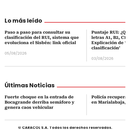
Lo más leído
Paso a paso para consultar su
Puntaje RUI: ¿Qué
clasificación del RUI, sistema que
letras A1, B2, C1 
evoluciona el Sisbén: link oficial
Explicación de ‘
clasificación’
05/08/2026
03/08/2026
Últimas Noticias
Fuerte choque en la entrada de
Policía recupera 
Bocagrande derriba semáforo y
en Marialabaja, B
genera caos vehicular
© CARACOL S.A. Todos los derechos reservados.