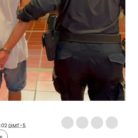
0:02
GMT-5
le