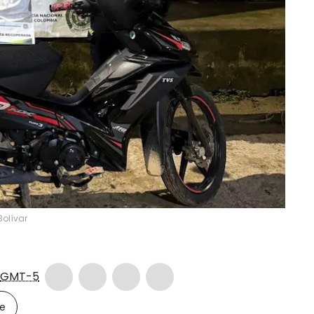
Bolívar
GMT-5
le