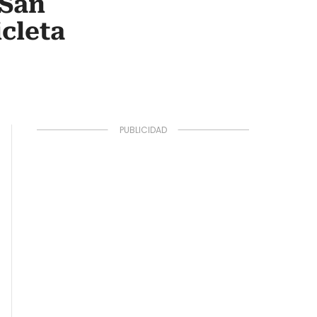
 San
cleta