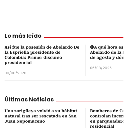
Lo más leído
Así fue la posesión de Abelardo De
🔴A qué hora es l
la Espriella presidente de
Abelardo de la Es
Colombia: Primer discurso
de agosto y dónd
presidencial
06/08/2026
08/08/2026
Últimas Noticias
Una zarigüeya volvió a su hábitat
Bomberos de Car
natural tras ser rescatada en San
controlan incend
Juan Nepomuceno
en parqueadero d
residencial