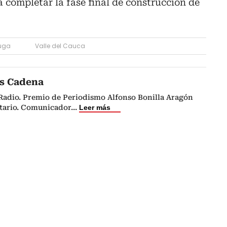
a completar la fase final de construcción de
uga
Valle del Cauca
s Cadena
 Radio. Premio de Periodismo Alfonso Bonilla Aragón
itario. Comunicador
...
Leer más