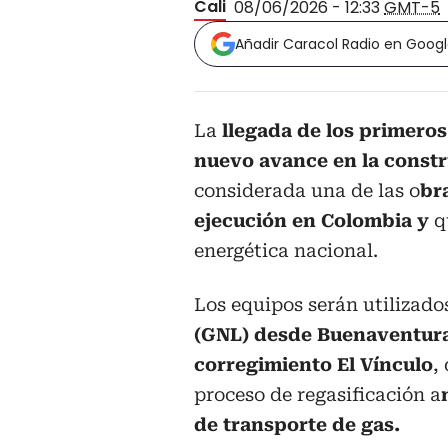
Cali
08/06/2026 - 12:33
GMT-5
Añadir Caracol Radio en Goog
La
llegada de los primero
nuevo avance en la constr
considerada una de las o
br
ejecución en Colombia y
qu
energética nacional.
Los equipos serán utilizado
(GNL) desde Buenaventura 
corregimiento El Vínculo
,
proceso de regasificación a
de transporte de gas.