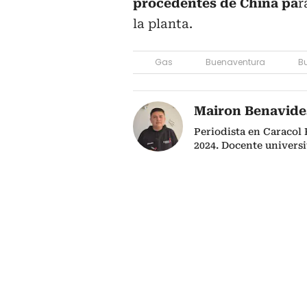
procedentes de China pa
r
la planta.
Gas
Buenaventura
B
Mairon Benavide
Periodista en Caracol
2024. Docente univers