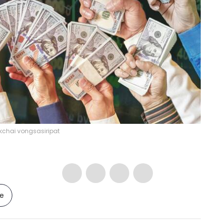
kchai vongsasiripat
le