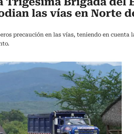
a Trigésima Brigada del E
odian las vías en Norte d
jeros precaución en las vías, teniendo en cuenta 
nto.