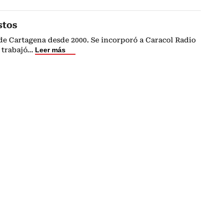
stos
de Cartagena desde 2000. Se incorporó a Caracol Radio
 trabajó
...
Leer más