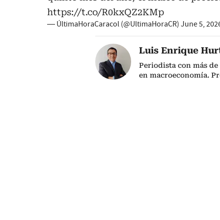
https://t.co/R0kxQZ2KMp
— ÚltimaHoraCaracol (@UltimaHoraCR)
June 5, 202
Luis Enrique Hur
Periodista con más de 
en macroeconomía. P