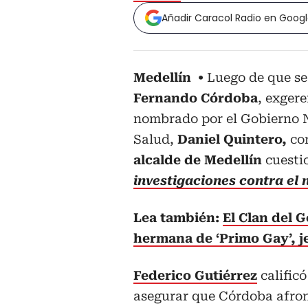
Añadir Caracol Radio en Goog
Medellín
Luego de que se
Fernando Córdoba
, exger
nombrado por el Gobierno N
Salud,
Daniel Quintero,
com
alcalde de Medellín
cuesti
investigaciones contra el 
Lea también:
El Clan del G
hermana de ‘Primo Gay’, je
Federico Gutiérrez
calific
asegurar que Córdoba afron