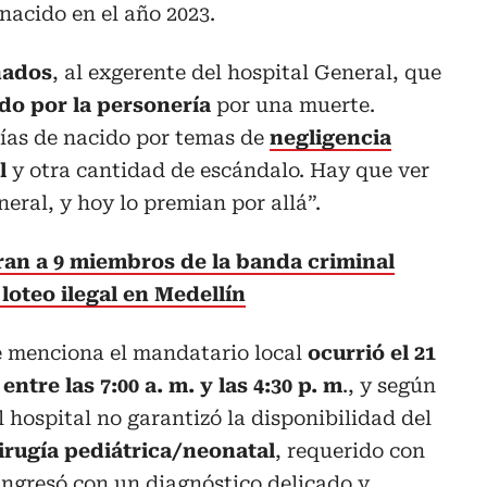
nacido en el año 2023.
nados
, al exgerente del hospital General, que
do por la personería
por una muerte.
días de nacido por temas de
negligencia
l
y otra cantidad de escándalo. Hay que ver
eral, y hoy lo premian por allá”.
an a 9 miembros de la banda criminal
loteo ilegal en Medellín
 menciona el mandatario local
ocurrió el 21
ntre las 7:00 a. m. y las 4:30 p. m
., y según
l hospital no garantizó la disponibilidad del
irugía pediátrica/neonatal
, requerido con
 ingresó con un diagnóstico delicado y