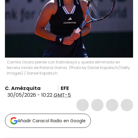
Camila Osorio pierde con Kalinskaya y queda eliminada en
tercera ronda de Roland Garros. (Photo by Daniel Kopatsch/Getty
Images)
/
Daniel Kopatsch
C. Amézquita
EFE
30/05/2026 - 10:22
GMT-5
Añadir Caracol Radio en Google