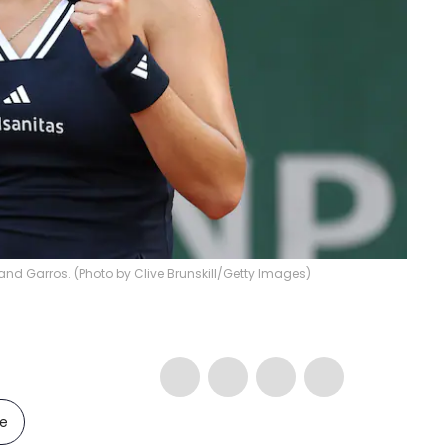
and Garros. (Photo by Clive Brunskill/Getty Images)
le