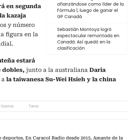
afianzándose como líder de la
rá en segunda
Fórmula 1, luego de ganar el
la kazaja
GP Canadá
ños y número
Sebastián Montoya logró
 figura en la
espectacular remontada en
Canadá: Así quedó en la
dial.
clasificación
uteña estará
 dobles,
junto a la australiana
Daria
 a
la taiwanesa Su-Wei Hsieh y la china
 Garros
Tenis
e deportes. En Caracol Radio desde 2015. Amante de la