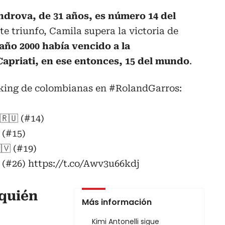
ndrova, de 31 años, es número 14 del
e triunfo, Camila supera la victoria de
año 2000 había vencido a la
Capriati, en ese entonces, 15 del mundo
.
nking de colombianas en
#RolandGarros
:
🇷🇺 (#14)
 (#15)
🇻 (#19)
 (#26)
https://t.co/Awv3u66kdj
 quién
Más información
Kimi Antonelli sigue