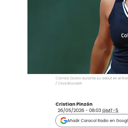
Camila Osorio durante su debut en el Rol
/
Clive Brunskill
Cristian Pinzón
26/05/2026 - 08:03
GMT-5
Añadir Caracol Radio en Goog