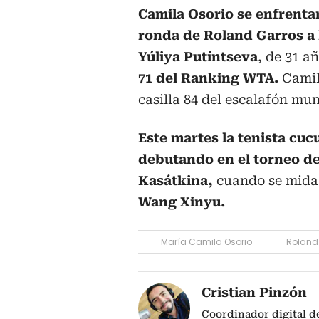
Camila Osorio se enfrenta
ronda de Roland Garros a 
Yúliya Putíntseva
, de 31 a
71 del Ranking WTA.
Camila
casilla 84 del escalafón mun
Este martes la tenista cuc
debutando en el torneo de
Kasátkina,
cuando se mida
Wang Xinyu.
María Camila Osorio
Roland
Cristian Pinzón
Coordinador digital d