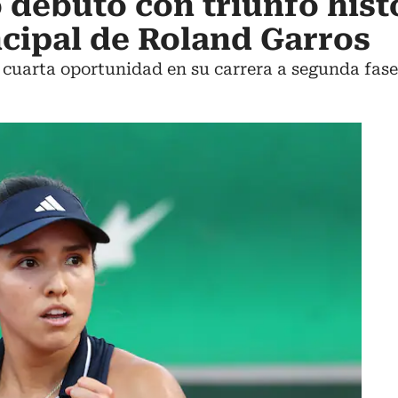
 debutó con triunfo hist
ncipal de Roland Garros
 cuarta oportunidad en su carrera a segunda fase 