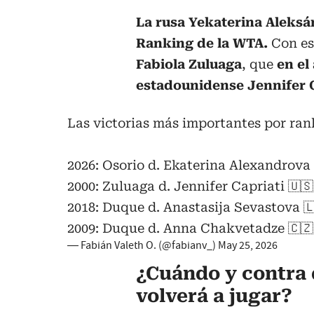
La rusa Yekaterina Aleksá
Ranking de la WTA.
Con est
Fabiola Zuluaga
, que
en el 
estadounidense
Jennifer 
Las victorias más importantes por ra
2026: Osorio d. Ekaterina Alexandrova 
2000: Zuluaga d. Jennifer Capriati 🇺🇸
2018: Duque d. Anastasija Sevastova 🇱
2009: Duque d. Anna Chakvetadze 🇨🇿
— Fabián Valeth O. (@fabianv_)
May 25, 2026
¿Cuándo y contra
volverá a jugar?