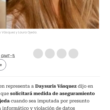
 Vásquez y Laura Ojeda.
2
GMT-5
le
ien representa a
Daysuris Vásquez
dijo en
, que
solicitará medida de aseguramiento
jeda
cuando sea imputada por presunto
 informático y violación de datos