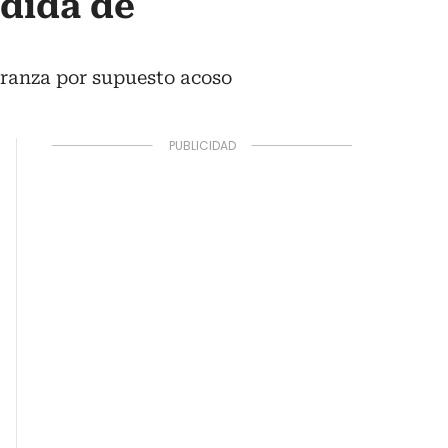
dida de
rranza por supuesto acoso