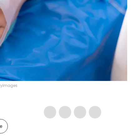
ettyImages
le