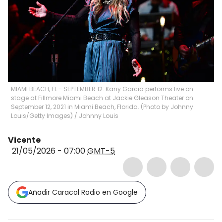
MIAMI BEACH, FL - SEPTEMBER 12: Kany Garcia performs live on
stage at Fillmore Miami Beach at Jackie Gleason Theater on
September 12, 2021 in Miami Beach, Florida. (Photo by Johnny
Louis/Getty Images)
/
Johnny Louis
Vicente
21/05/2026 - 07:00
GMT-5
Añadir Caracol Radio en Google