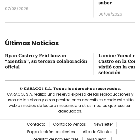
saber
07/08/2026
06/08/2026
Últimas Noticias
Ryan Castro y Feid lanzan
Lamine Yamal ca
“Mentira”, su tercera colaboración
Castro en la Comu
oficial
vistió con la cami
selección
© CARACOL S.A. Todos los derechos reservados.
CARACOL S.A. realiza una reserva expresa de las reproducciones y
usos de las obras y otras prestaciones accesibles desde este sitio
web a medios de lectura mecánica u otros medios que resulten
adecuados.
Contacto
Contacto Ventas
Newsletter
Pago electrónico clientes
Alta de Clientes
Registro de proveedores
Aviso legal