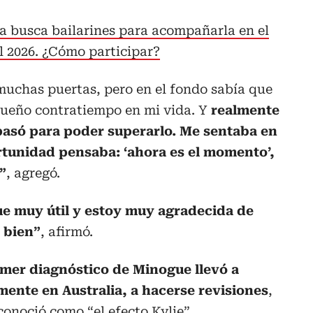
a busca bailarines para acompañarla en el
l 2026. ¿Cómo participar?
chas puertas, pero en el fondo sabía que
equeño contratiempo en mi vida. Y
realmente
 pasó para poder superarlo. Me sentaba en
rtunidad pensaba: ‘ahora es el momento’,
”
, agregó.
e muy útil y estoy muy agradecida de
 bien”
, afirmó.
rimer diagnóstico de Minogue llevó a
ente en Australia, a hacerse revisiones
,
 conoció como “el efecto Kylie”.