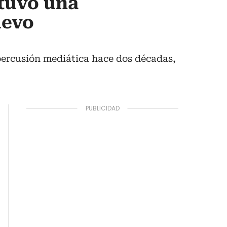
 tuvo una
uevo
epercusión mediática hace dos décadas,