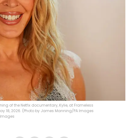
ning of the Netfix documentary, Kylie, at Frameless
 May 18, 2026. (Photo by James Manning/PA Images
 Images