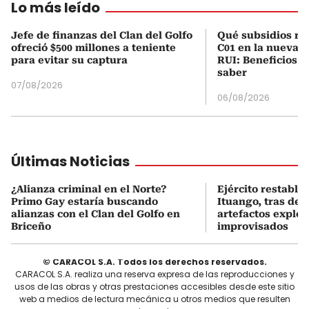
Lo más leído
Jefe de finanzas del Clan del Golfo
Qué subsidios rec
ofreció $500 millones a teniente
C01 en la nueva c
para evitar su captura
RUI: Beneficios y
saber
07/08/2026
06/08/2026
Últimas Noticias
¿Alianza criminal en el Norte?
Ejército restable
Primo Gay estaría buscando
Ituango, tras des
alianzas con el Clan del Golfo en
artefactos explos
Briceño
improvisados
© CARACOL S.A. Todos los derechos reservados.
CARACOL S.A. realiza una reserva expresa de las reproducciones y
usos de las obras y otras prestaciones accesibles desde este sitio
web a medios de lectura mecánica u otros medios que resulten