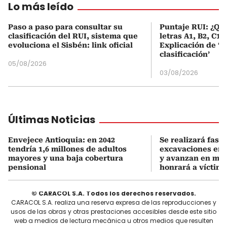
Lo más leído
Paso a paso para consultar su
Puntaje RUI: ¿Qué
clasificación del RUI, sistema que
letras A1, B2, C1 
evoluciona el Sisbén: link oficial
Explicación de ‘
clasificación’
05/08/2026
03/08/2026
Últimas Noticias
Envejece Antioquia: en 2042
Se realizará fase 
tendría 1,6 millones de adultos
excavaciones en
mayores y una baja cobertura
y avanzan en me
pensional
honrará a víctim
© CARACOL S.A. Todos los derechos reservados.
CARACOL S.A. realiza una reserva expresa de las reproducciones y
usos de las obras y otras prestaciones accesibles desde este sitio
web a medios de lectura mecánica u otros medios que resulten