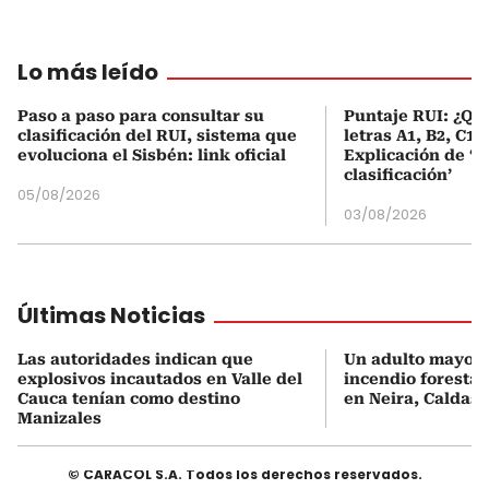
Lo más leído
Paso a paso para consultar su
Puntaje RUI: ¿Qué
clasificación del RUI, sistema que
letras A1, B2, C1 
evoluciona el Sisbén: link oficial
Explicación de ‘
clasificación’
05/08/2026
03/08/2026
Últimas Noticias
Las autoridades indican que
Un adulto mayor 
explosivos incautados en Valle del
incendio forestal
Cauca tenían como destino
en Neira, Caldas
Manizales
© CARACOL S.A. Todos los derechos reservados.