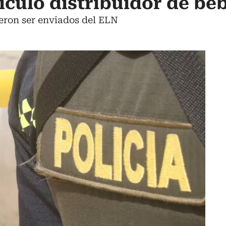
ículo distribuidor de be
eron ser enviados del ELN