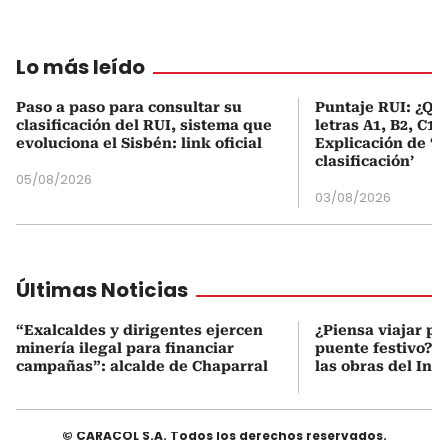
Lo más leído
Paso a paso para consultar su
Puntaje RUI: ¿Qué
clasificación del RUI, sistema que
letras A1, B2, C1 
evoluciona el Sisbén: link oficial
Explicación de ‘
clasificación’
05/08/2026
03/08/2026
Últimas Noticias
“Exalcaldes y dirigentes ejercen
¿Piensa viajar po
minería ilegal para financiar
puente festivo? 
campañas”: alcalde de Chaparral
las obras del Inv
© CARACOL S.A. Todos los derechos reservados.