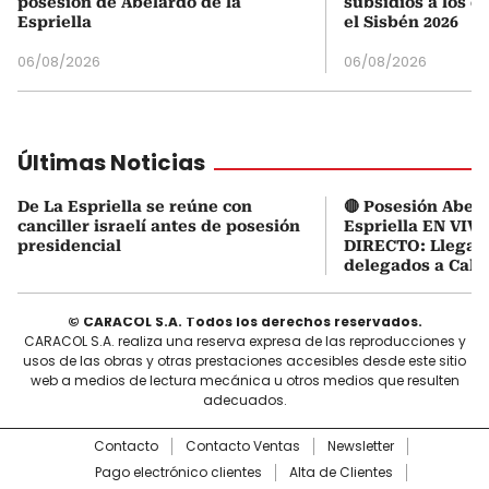
posesión de Abelardo de la
subsidios a los q
Espriella
el Sisbén 2026
06/08/2026
06/08/2026
Últimas Noticias
De La Espriella se reúne con
🔴 Posesión Abela
canciller israelí antes de posesión
Espriella EN VIVO
presidencial
DIRECTO: Llegaro
delegados a Cali
© CARACOL S.A. Todos los derechos reservados.
CARACOL S.A. realiza una reserva expresa de las reproducciones y
usos de las obras y otras prestaciones accesibles desde este sitio
web a medios de lectura mecánica u otros medios que resulten
adecuados.
Contacto
Contacto Ventas
Newsletter
Pago electrónico clientes
Alta de Clientes