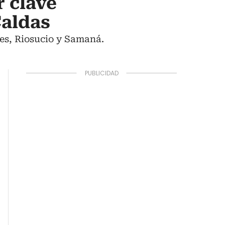
 clave
Caldas
les, Riosucio y Samaná.