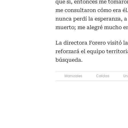
que sí, entonces me tomaro
me consultaron cómo era él
nunca perdí la esperanza, a
muerto; me alegré mucho en
La directora Forero visitó l
reforzará el equipo territor
búsqueda.
Manizales
Caldas
Un