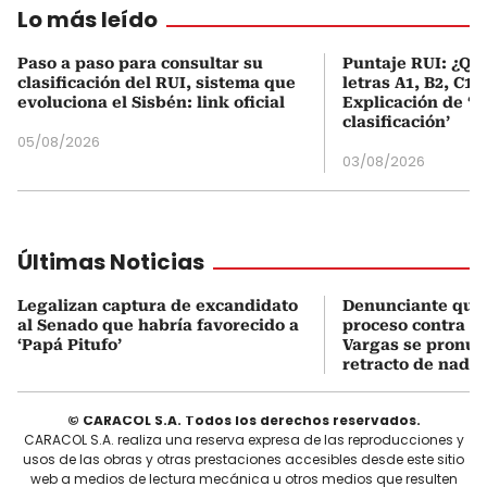
Lo más leído
Paso a paso para consultar su
Puntaje RUI: ¿Qué
clasificación del RUI, sistema que
letras A1, B2, C1 
evoluciona el Sisbén: link oficial
Explicación de ‘
clasificación’
05/08/2026
03/08/2026
Últimas Noticias
Legalizan captura de excandidato
Denunciante que 
al Senado que habría favorecido a
proceso contra J
‘Papá Pitufo’
Vargas se pronun
retracto de nada
© CARACOL S.A. Todos los derechos reservados.
CARACOL S.A. realiza una reserva expresa de las reproducciones y
usos de las obras y otras prestaciones accesibles desde este sitio
web a medios de lectura mecánica u otros medios que resulten