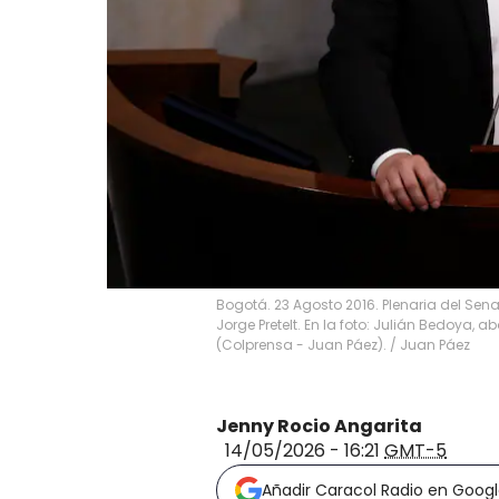
Bogotá. 23 Agosto 2016. Plenaria del Sen
Jorge Pretelt. En la foto: Julián Bedoya,
(Colprensa - Juan Páez).
/
Juan Páez
Jenny Rocio Angarita
14/05/2026 - 16:21
GMT-5
Añadir Caracol Radio en Goog