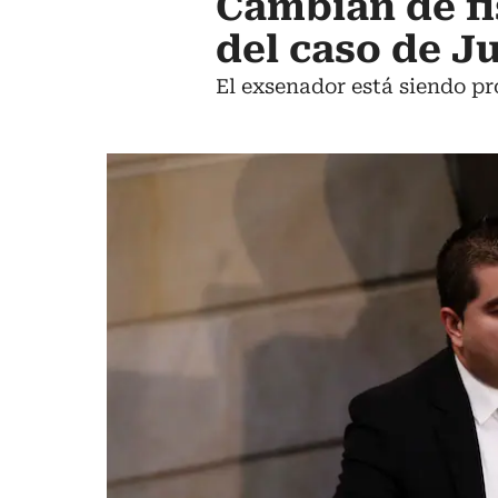
Cambian de fis
del caso de J
El exsenador está siendo pr