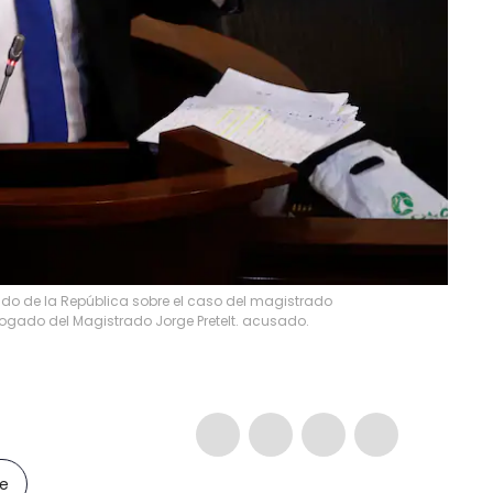
ado de la República sobre el caso del magistrado
 abogado del Magistrado Jorge Pretelt. acusado.
le