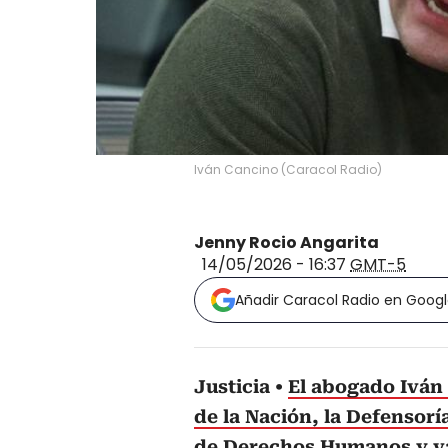
Iván Cancino
(
Caracol Radio
)
Jenny Rocio Angarita
14/05/2026 - 16:37
GMT-5
Añadir Caracol Radio en Goog
Justicia
El abogado Iván 
de la Nación, la Defensorí
de Derechos Humanos y va