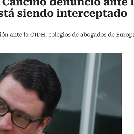
 Cancino denunció ante 
está siendo interceptado
ón ante la CIDH, colegios de abogados de Europa