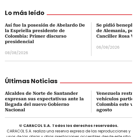
Lo más leído
Así fue la posesión de Abelardo De
Se pidió beneplá
la Espriella presidente de
de Alemania, pero
Colombia: Primer discurso
Canciller Rosa Vi
presidencial
06/08/2026
08/08/2026
Últimas Noticias
Alcaldes de Norte de Santander
Venezuela restrin
expresan sus expectativas ante la
vehículos particu
llegada del nuevo Gobierno
Colombia este vie
Nacional
agosto
© CARACOL S.A. Todos los derechos reservados.
CARACOL S.A. realiza una reserva expresa de las reproducciones y
usos de las obras y otras prestaciones accesibles desde este sitio